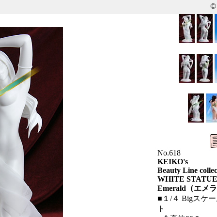
©
No.618
KEIKO's
Beauty Line collec
WHITE STATUE
Emerald（エ
■１/４ Bigス
ト