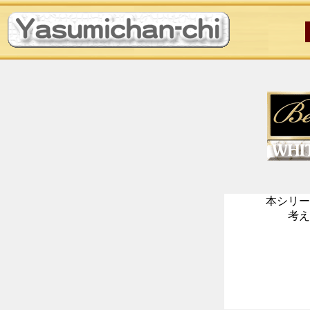
本シリー
考え