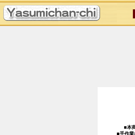
■本
■手作