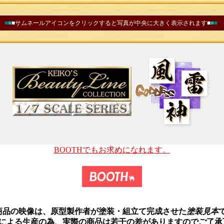
■
■
■
サムネールアイコンをクリックすると写真が中央に大きく表示されます
■
■
■
BOOTHでもお求めになれます。
商品の映像は、原型製作者が塗装・組立て完成させた
塗装見本
業による生産の為、実際の商品は若干の差がありますのでご了承